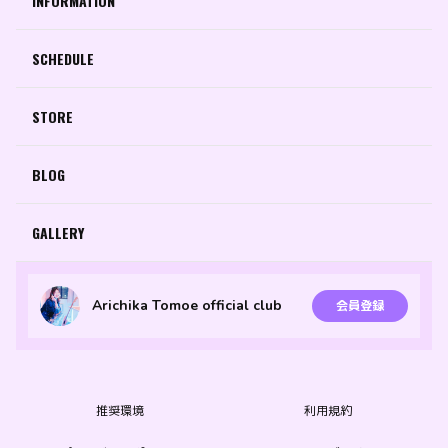
INFORMATION
SCHEDULE
STORE
BLOG
GALLERY
Arichika Tomoe official club
会員登録
推奨環境
利用規約