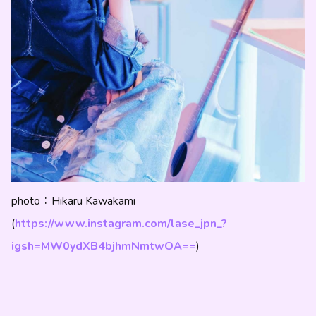
photo：Hikaru Kawakami
(
https://www.instagram.com/lase_jpn_?
igsh=MW0ydXB4bjhmNmtwOA==
)