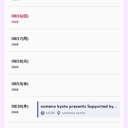
08/16(日)
2026
08/17(月)
2026
08/18(火)
2026
08/19(水)
2026
08/20(木)
someno kyoto presents Supported by GIGGS by Eggs 「有近朋恵 -ALONE prime short-」
2026
10:30
someno kyoto